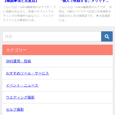
【確認事項と注意点】
「個人で依頼する」メリットを
感じた撮影体験
こんにちは！cuicui編集部のエナです！ プ
こんにちは！cuicui編集部のエナです。 今
レ花嫁のみなさん、前撮りやフォトウエ
回は、1歳のバースデー記念に出張撮影を
ディングの準備中のあなたに、フォトグ
依頼された方の体験談です。 ▶出張撮影
ラファーとの事前打ち合...
とは...
カテゴリー
SNS運用・投稿
おすすめツール・サービス
イベント・ニュース
ウエディング撮影
セルフ撮影