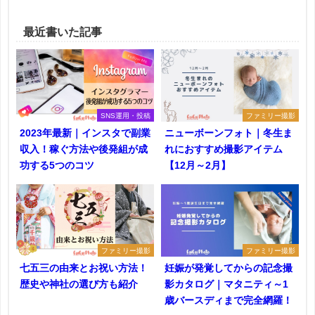
最近書いた記事
SNS運用・投稿
ファミリー撮影
2023年最新｜インスタで副業
ニューボーンフォト｜冬生ま
収入！稼ぐ方法や後発組が成
れにおすすめ撮影アイテム
功する5つのコツ
【12月～2月】
ファミリー撮影
ファミリー撮影
七五三の由来とお祝い方法！
妊娠が発覚してからの記念撮
歴史や神社の選び方も紹介
影カタログ｜マタニティ～1
歳バースディまで完全網羅！