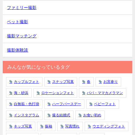
ファミリー撮影
ペット撮影
撮影マッチング
撮影体験談
みんなが気になっているタグ
カップルフォト
スナップ写真
春
お宮参り
海・砂浜
ロケーションフォト
パパ・ママカメラマン
白無垢・色打掛
ハーフバースデー
ベビーフォト
インスタグラム
撮る結婚式
お食い初め
キッズ写真
振袖
写真慣れ
ウエディングフォト