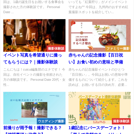
回は、1歳の誕生日をお祝いする食事会を
いっても「紅葉狩り」がメインイベント
撮影された方の体験談です。 Personal
ですよね^^ 今回は、九州内のおすすめ紅
Date ...
葉撮影スポットを紹介してい...
撮影体験談
ファミリー撮影
イベント写真を希望通りに撮っ
赤ちゃんの記念撮影【百日祝
てもらうには？｜撮影体験談
い】お食い初めの意味と準備
こんにちは！cuicui編集部のエナです！ 今
赤ちゃんの記念撮影イベントのひとつ
回は、自社イベントの撮影を依頼された
「百日祝い」。今回はお祝いの意味や準
方の体験談です。 Personal Date 20代・女
備するものについて紹介します。これを
性...
読めば、お祝いする日の決め方、必要...
ウエディング撮影
撮影体験談
前撮りが雨予報！撮影できる？
1歳記念にバースデーフォト！