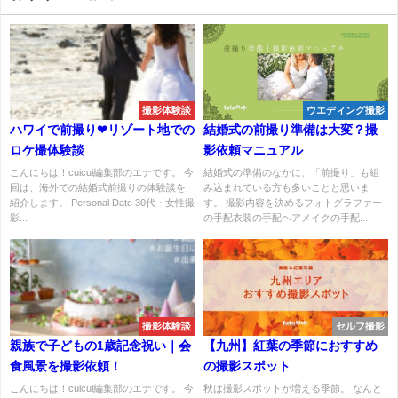
撮影体験談
ウエディング撮影
ハワイで前撮り❤リゾート地での
結婚式の前撮り準備は大変？撮
ロケ撮体験談
影依頼マニュアル
こんにちは！cuicui編集部のエナです。 今
結婚式の準備のなかに、「前撮り」も組
回は、海外での結婚式前撮りの体験談を
み込まれている方も多いことと思いま
紹介します。 Personal Date 30代・女性撮
す。 撮影内容を決めるフォトグラファー
影...
の手配衣装の手配ヘアメイクの手配...
撮影体験談
セルフ撮影
親族で子どもの1歳記念祝い｜会
【九州】紅葉の季節におすすめ
食風景を撮影依頼！
の撮影スポット
こんにちは！cuicui編集部のエナです。 今
秋は撮影スポットが増える季節。 なんと