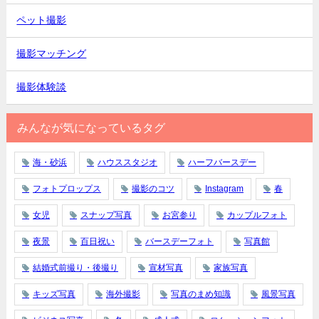
ペット撮影
撮影マッチング
撮影体験談
みんなが気になっているタグ
海・砂浜
ハウススタジオ
ハーフバースデー
フォトプロップス
撮影のコツ
Instagram
春
女児
スナップ写真
お宮参り
カップルフォト
夜景
百日祝い
バースデーフォト
写真館
結婚式前撮り・後撮り
宣材写真
家族写真
キッズ写真
海外撮影
写真のまめ知識
風景写真