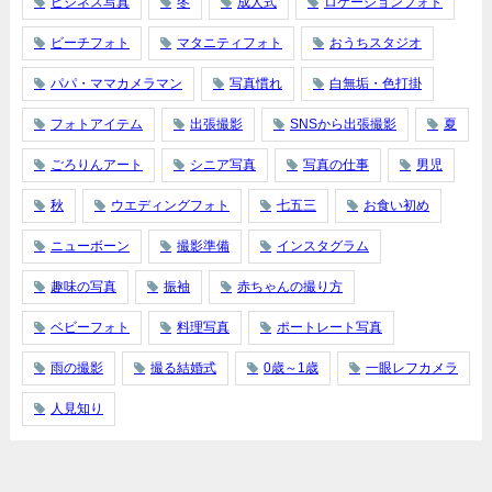
ビジネス写真
冬
成人式
ロケーションフォト
ビーチフォト
マタニティフォト
おうちスタジオ
パパ・ママカメラマン
写真慣れ
白無垢・色打掛
フォトアイテム
出張撮影
SNSから出張撮影
夏
ごろりんアート
シニア写真
写真の仕事
男児
秋
ウエディングフォト
七五三
お食い初め
ニューボーン
撮影準備
インスタグラム
趣味の写真
振袖
赤ちゃんの撮り方
ベビーフォト
料理写真
ポートレート写真
雨の撮影
撮る結婚式
0歳～1歳
一眼レフカメラ
人見知り