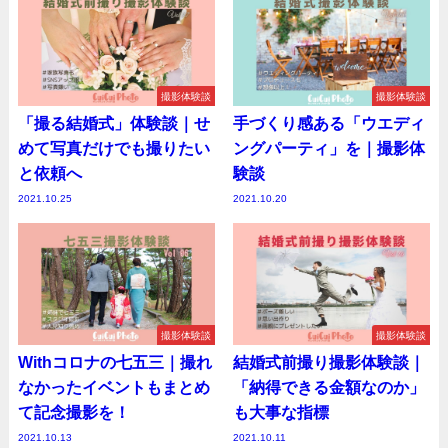
撮影体験談
撮影体験談
「撮る結婚式」体験談｜せ
手づくり感ある「ウエディ
めて写真だけでも撮りたい
ングパーティ」を｜撮影体
と依頼へ
験談
2021.10.25
2021.10.20
撮影体験談
撮影体験談
Withコロナの七五三｜撮れ
結婚式前撮り撮影体験談｜
なかったイベントもまとめ
「納得できる金額なのか」
て記念撮影を！
も大事な指標
2021.10.13
2021.10.11