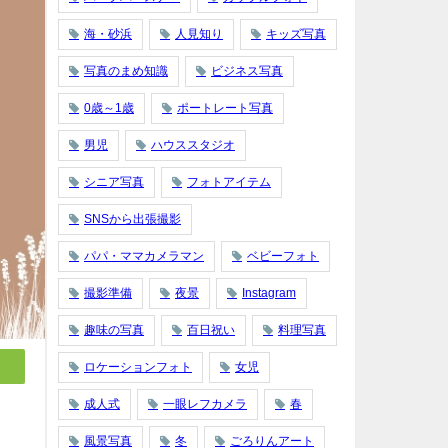
海・砂浜
人見知り
キッズ写真
写真のまめ知識
ビジネス写真
0歳～1歳
ポートレート写真
男児
ハウススタジオ
シニア写真
フォトアイテム
SNSから出張撮影
パパ・ママカメラマン
ベビーフォト
撮影準備
夜景
Instagram
趣味の写真
百日祝い
料理写真
ロケーションフォト
女児
成人式
一眼レフカメラ
春
風景写真
冬
ごろりんアート