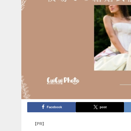
Facebook
post
【PR】