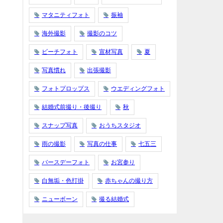
マタニティフォト
振袖
海外撮影
撮影のコツ
ビーチフォト
宣材写真
夏
写真慣れ
出張撮影
フォトプロップス
ウエディングフォト
結婚式前撮り・後撮り
秋
スナップ写真
おうちスタジオ
雨の撮影
写真の仕事
七五三
バースデーフォト
お宮参り
白無垢・色打掛
赤ちゃんの撮り方
ニューボーン
撮る結婚式