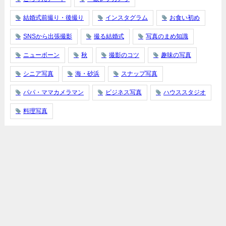
結婚式前撮り・後撮り
インスタグラム
お食い初め
SNSから出張撮影
撮る結婚式
写真のまめ知識
ニューボーン
秋
撮影のコツ
趣味の写真
シニア写真
海・砂浜
スナップ写真
パパ・ママカメラマン
ビジネス写真
ハウススタジオ
料理写真