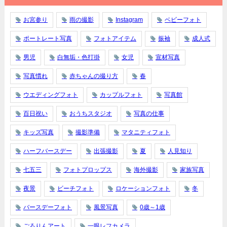
お宮参り
雨の撮影
Instagram
ベビーフォト
ポートレート写真
フォトアイテム
振袖
成人式
男児
白無垢・色打掛
女児
宣材写真
写真慣れ
赤ちゃんの撮り方
春
ウエディングフォト
カップルフォト
写真館
百日祝い
おうちスタジオ
写真の仕事
キッズ写真
撮影準備
マタニティフォト
ハーフバースデー
出張撮影
夏
人見知り
七五三
フォトプロップス
海外撮影
家族写真
夜景
ビーチフォト
ロケーションフォト
冬
バースデーフォト
風景写真
0歳～1歳
ごろりんアート
一眼レフカメラ