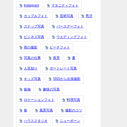
Instagram
マタニティフォト
カップルフォト
宣材写真
男児
スナップ写真
バースデーフォト
ビジネス写真
ウエディングフォト
雨の撮影
ビーチフォト
写真の仕事
夜景
夏
人見知り
ポートレート写真
キッズ写真
SNSから出張撮影
振袖
趣味の写真
ロケーションフォト
料理写真
春
風景写真
撮影のコツ
ハウススタジオ
ニューボーン