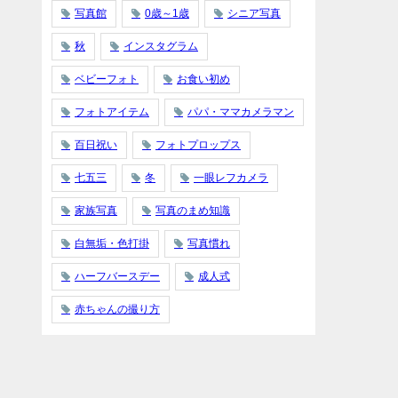
写真館
0歳～1歳
シニア写真
秋
インスタグラム
ベビーフォト
お食い初め
フォトアイテム
パパ・ママカメラマン
百日祝い
フォトプロップス
七五三
冬
一眼レフカメラ
家族写真
写真のまめ知識
白無垢・色打掛
写真慣れ
ハーフバースデー
成人式
赤ちゃんの撮り方