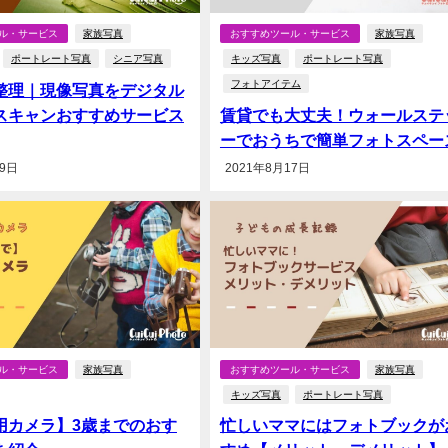
ル・サービス
家族写真
おすすめツール・サービス
家族写真
ポートレート写真
シニア写真
キッズ写真
ポートレート写真
フォトアイテム
整理｜現像写真をデジタル
スキャンおすすめサービス
賃貸でも大丈夫！ウォールステ
ーでおうちで簡単フォトスペー
29日
2021年8月17日
ル・サービス
家族写真
おすすめツール・サービス
家族写真
キッズ写真
ポートレート写真
用カメラ】3歳までのおす
忙しいママにはフォトブックが