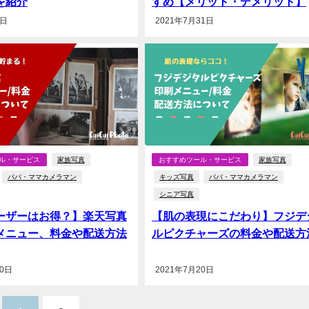
を紹介
すめ【メリット・デメリット】
6日
2021年7月31日
ル・サービス
家族写真
おすすめツール・サービス
家族写真
パパ・ママカメラマン
キッズ写真
パパ・ママカメラマン
シニア写真
ーザーはお得？】楽天写真
【肌の表現にこだわり】フジデ
メニュー、料金や配送方法
ルピクチャーズの料金や配送方
20日
2021年7月20日