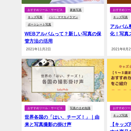
おすすめツール・サービス
家族写真
おすすめツー
キッズ写真
パパ・ママカメラマン
キッズ写真
ポートレート写真
アルバム
WEBアルバムって？新しい写真の保
化！写真
管方法の活用
2021年11月2日
2021年8月
おすすめツール・サービス
写真のまめ知識
おすすめツー
キッズ写真
世界各国の「はい、チーズ！」｜由
来と写真撮影の掛け声
【キッズ