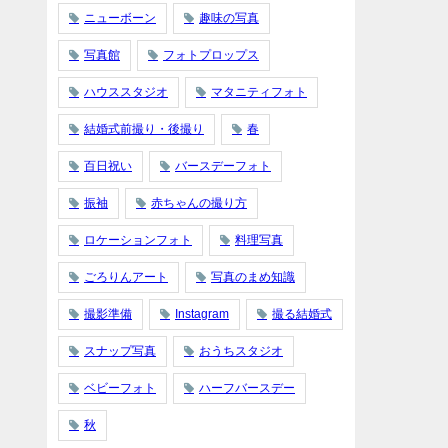
ニューボーン
趣味の写真
写真館
フォトプロップス
ハウススタジオ
マタニティフォト
結婚式前撮り・後撮り
春
百日祝い
バースデーフォト
振袖
赤ちゃんの撮り方
ロケーションフォト
料理写真
ごろりんアート
写真のまめ知識
撮影準備
Instagram
撮る結婚式
スナップ写真
おうちスタジオ
ベビーフォト
ハーフバースデー
秋