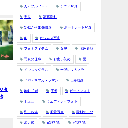
カップルフォト
シニア写真
男児
写真慣れ
SNSから出張撮影
ポートレート写真
冬
ビジネス写真
フォトアイテム
女児
海外撮影
写真の仕事
お食い初め
夏
インスタグラム
一眼レフカメラ
パパ・ママカメラマン
出張撮影
ジタ
0歳～1歳
夜景
ビーチフォト
法
七五三
ウエディングフォト
海・砂浜
風景写真
撮影のコツ
成人式
家族写真
宣材写真