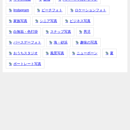
Instagram
ビーチフォト
ロケーションフォト
家族写真
シニア写真
ビジネス写真
白無垢・色打掛
スナップ写真
男児
バースデーフォト
海・砂浜
趣味の写真
おうちスタジオ
風景写真
ニューボーン
夏
ポートレート写真