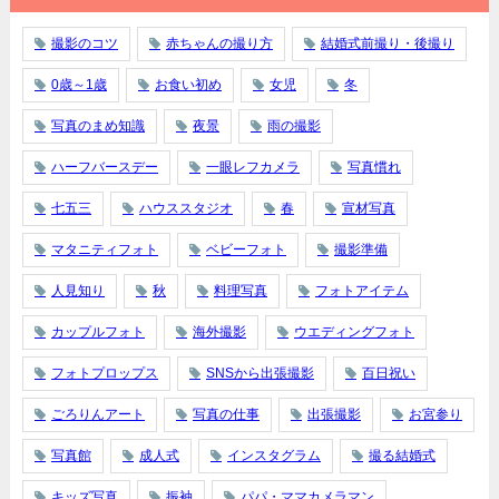
撮影のコツ
赤ちゃんの撮り方
結婚式前撮り・後撮り
0歳～1歳
お食い初め
女児
冬
写真のまめ知識
夜景
雨の撮影
ハーフバースデー
一眼レフカメラ
写真慣れ
七五三
ハウススタジオ
春
宣材写真
マタニティフォト
ベビーフォト
撮影準備
人見知り
秋
料理写真
フォトアイテム
カップルフォト
海外撮影
ウエディングフォト
フォトプロップス
SNSから出張撮影
百日祝い
ごろりんアート
写真の仕事
出張撮影
お宮参り
写真館
成人式
インスタグラム
撮る結婚式
キッズ写真
振袖
パパ・ママカメラマン