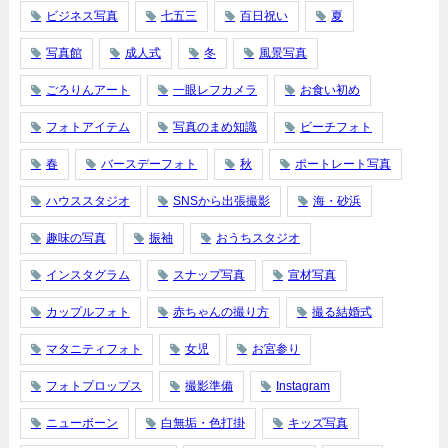
ビジネス写真
七五三
百日祝い
夏
写真館
成人式
冬
風景写真
ごろりんアート
一眼レフカメラ
お食い初め
フォトアイテム
写真のまめ知識
ビーチフォト
春
バースデーフォト
秋
ポートレート写真
ハウススタジオ
SNSから出張撮影
海・砂浜
趣味の写真
振袖
おうちスタジオ
インスタグラム
スナップ写真
宣材写真
カップルフォト
赤ちゃんの撮り方
撮る結婚式
マタニティフォト
女児
お宮参り
フォトプロップス
撮影準備
Instagram
ニューボーン
白無垢・色打掛
キッズ写真