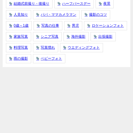
結婚式前撮り・後撮り
ハーフバースデー
夜景
人見知り
パパ・ママカメラマン
撮影のコツ
0歳～1歳
写真の仕事
男児
ロケーションフォト
家族写真
シニア写真
海外撮影
出張撮影
料理写真
写真慣れ
ウエディングフォト
雨の撮影
ベビーフォト