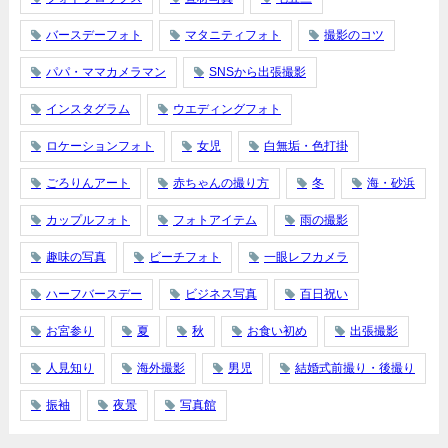
バースデーフォト
マタニティフォト
撮影のコツ
パパ・ママカメラマン
SNSから出張撮影
インスタグラム
ウエディングフォト
ロケーションフォト
女児
白無垢・色打掛
ごろりんアート
赤ちゃんの撮り方
冬
海・砂浜
カップルフォト
フォトアイテム
雨の撮影
趣味の写真
ビーチフォト
一眼レフカメラ
ハーフバースデー
ビジネス写真
百日祝い
お宮参り
夏
秋
お食い初め
出張撮影
人見知り
海外撮影
男児
結婚式前撮り・後撮り
振袖
夜景
写真館