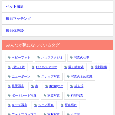
ペット撮影
撮影マッチング
撮影体験談
みんなが気になっているタグ
ベビーフォト
ハウススタジオ
写真の仕事
0歳～1歳
おうちスタジオ
撮る結婚式
撮影準備
ニューボーン
スナップ写真
写真のまめ知識
風景写真
春
Instagram
成人式
ポートレート写真
家族写真
料理写真
キッズ写真
シニア写真
写真慣れ
フォトプロップス
宣材写真
七五三