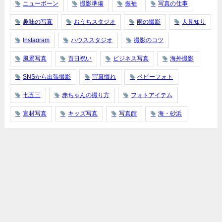
ニューボーン
撮影準備
振袖
写真の仕事
趣味の写真
おうちスタジオ
雨の撮影
人見知り
Instagram
ハウススタジオ
撮影のコツ
風景写真
百日祝い
ビジネス写真
海外撮影
SNSから出張撮影
写真慣れ
ベビーフォト
七五三
赤ちゃんの撮り方
フォトアイテム
宣材写真
キッズ写真
写真館
海・砂浜