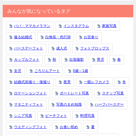
みんなが気になっているタグ
パパ・ママカメラマン
インスタグラム
家族写真
撮る結婚式
白無垢・色打掛
お宮参り
バースデーフォト
成人式
フォトプロップス
カップルフォト
秋
出張撮影
男児
春
女児
ごろりんアート
0歳～1歳
結婚式前撮り・後撮り
夜景
一眼レフカメラ
冬
ロケーションフォト
ポートレート写真
スナップ写真
マタニティフォト
写真のまめ知識
ハーフバースデー
シニア写真
ビーチフォト
料理写真
ウエディングフォト
お食い初め
夏