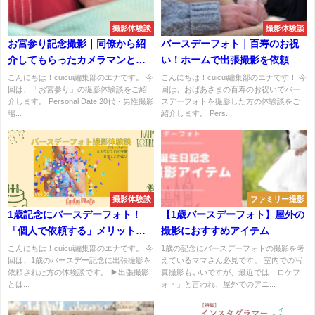
撮影体験談
撮影体験談
お宮参り記念撮影｜同僚から紹
バースデーフォト｜百寿のお祝
介してもらったカメラマンとの
い！ホームで出張撮影を依頼
撮影体験談
こんにちは！cuicui編集部のエナです。 今
こんにちは！cuicui編集部のエナです！ 今
回は、「お宮参り」の撮影体験談をご紹
回は、おばあさまの百寿のお祝いでバー
介します。 Personal Date 20代・男性撮影
スデーフォトを撮影した方の体験談をご
場...
紹介します。 Pers...
撮影体験談
ファミリー撮影
1歳記念にバースデーフォト！
【1歳バースデーフォト】屋外の
「個人で依頼する」メリットを
撮影におすすめアイテム
感じた撮影体験
こんにちは！cuicui編集部のエナです。 今
1歳の記念にバースデーフォトの撮影を考
回は、1歳のバースデー記念に出張撮影を
えているママさん必見です。 室内での写
依頼された方の体験談です。 ▶出張撮影
真撮影もいいですが、最近では「ロケフ
とは...
ォト」と言われ、屋外でのアニ...