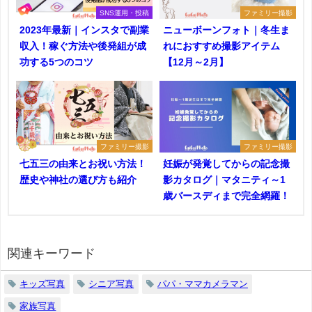
SNS運用・投稿
ファミリー撮影
2023年最新｜インスタで副業
ニューボーンフォト｜冬生ま
収入！稼ぐ方法や後発組が成
れにおすすめ撮影アイテム
功する5つのコツ
【12月～2月】
ファミリー撮影
ファミリー撮影
七五三の由来とお祝い方法！
妊娠が発覚してからの記念撮
歴史や神社の選び方も紹介
影カタログ｜マタニティ～1
歳バースディまで完全網羅！
関連キーワード
キッズ写真
シニア写真
パパ・ママカメラマン
家族写真