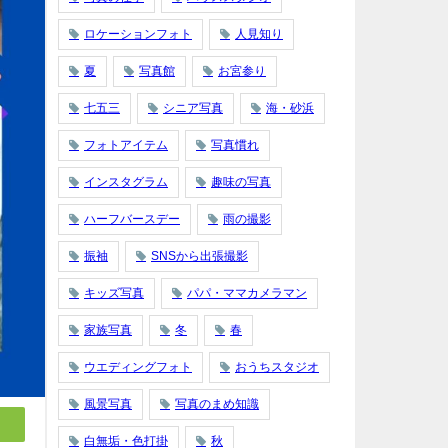
ロケーションフォト
人見知り
夏
写真館
お宮参り
七五三
シニア写真
海・砂浜
フォトアイテム
写真慣れ
インスタグラム
趣味の写真
ハーフバースデー
雨の撮影
振袖
SNSから出張撮影
キッズ写真
パパ・ママカメラマン
家族写真
冬
春
ウエディングフォト
おうちスタジオ
風景写真
写真のまめ知識
白無垢・色打掛
秋