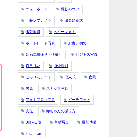
ニューボーン
撮影のコツ
一眼レフカメラ
撮る結婚式
出張撮影
ベビーフォト
ポートレート写真
お食い初め
結婚式前撮り・後撮り
ビジネス写真
百日祝い
海外撮影
ごろりんアート
成人式
夜景
男児
スナップ写真
フォトプロップス
ビーチフォト
女児
赤ちゃんの撮り方
0歳～1歳
宣材写真
撮影準備
Instagram