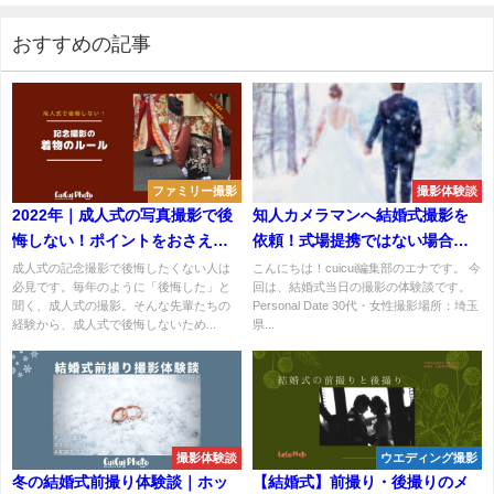
おすすめの記事
ファミリー撮影
撮影体験談
2022年｜成人式の写真撮影で後
知人カメラマンへ結婚式撮影を
悔しない！ポイントをおさえて
依頼！式場提携ではない場合の
最高の1枚を
デメリットとは？
成人式の記念撮影で後悔したくない人は
こんにちは！cuicui編集部のエナです。 今
必見です。毎年のように「後悔した」と
回は、結婚式当日の撮影の体験談です。
聞く、成人式の撮影。そんな先輩たちの
Personal Date 30代・女性撮影場所：埼玉
経験から、成人式で後悔しないため...
県...
撮影体験談
ウエディング撮影
冬の結婚式前撮り体験談｜ホッ
【結婚式】前撮り・後撮りのメ