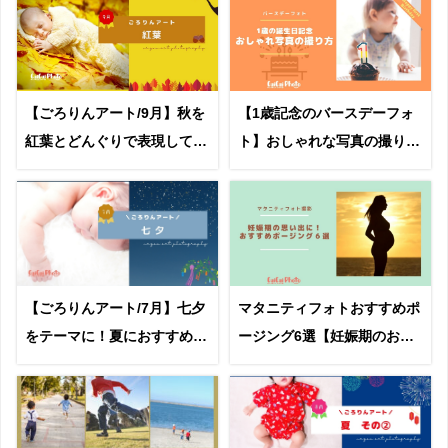
【ごろりんアート/9月】秋を
【1歳記念のバースデーフォ
紅葉とどんぐりで表現してみ
ト】おしゃれな写真の撮り方
よう
とは？
【ごろりんアート/7月】七夕
マタニティフォトおすすめポ
をテーマに！夏におすすめの
ージング6選【妊娠期のおし
撮影アイデア
ゃれな思い出に】