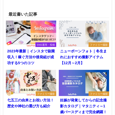
最近書いた記事
SNS運用・投稿
ファミリー撮影
2023年最新｜インスタで副業
ニューボーンフォト｜冬生ま
収入！稼ぐ方法や後発組が成
れにおすすめ撮影アイテム
功する5つのコツ
【12月～2月】
ファミリー撮影
ファミリー撮影
七五三の由来とお祝い方法！
妊娠が発覚してからの記念撮
歴史や神社の選び方も紹介
影カタログ｜マタニティ～1
歳バースディまで完全網羅！