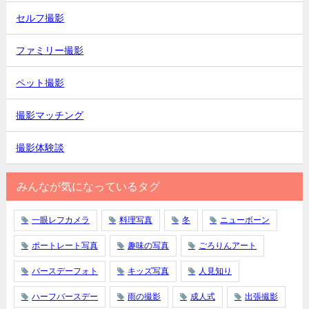
セルフ撮影
ファミリー撮影
ペット撮影
撮影マッチング
撮影体験談
みんなが気になっているタグ
一眼レフカメラ
料理写真
冬
ニューボーン
ポートレート写真
趣味の写真
ごろりんアート
バースデーフォト
キッズ写真
人見知り
ハーフバースデー
雨の撮影
成人式
出張撮影