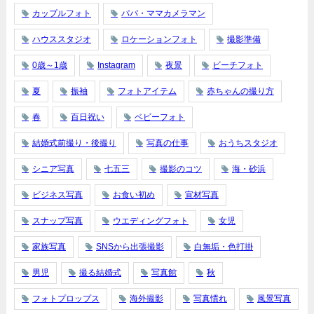
カップルフォト
パパ・ママカメラマン
ハウススタジオ
ロケーションフォト
撮影準備
0歳～1歳
Instagram
夜景
ビーチフォト
夏
振袖
フォトアイテム
赤ちゃんの撮り方
春
百日祝い
ベビーフォト
結婚式前撮り・後撮り
写真の仕事
おうちスタジオ
シニア写真
七五三
撮影のコツ
海・砂浜
ビジネス写真
お食い初め
宣材写真
スナップ写真
ウエディングフォト
女児
家族写真
SNSから出張撮影
白無垢・色打掛
男児
撮る結婚式
写真館
秋
フォトプロップス
海外撮影
写真慣れ
風景写真