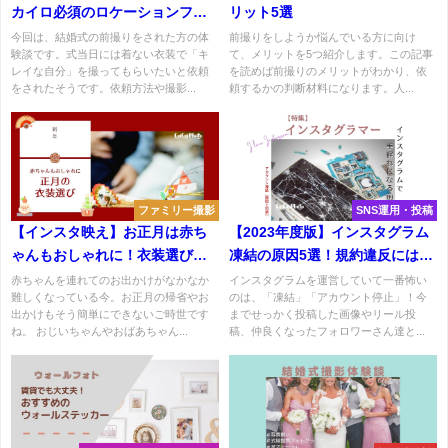
カイロ必須のロケーションフォ
リット5選
ト
今回は、結婚式の前撮りをされた方の体
前撮りをしようか悩んでいる方に向け
験談です。式当日には着ない衣装で「キ
て、メリットを5つ紹介します。この記事
レイな自分」を撮ってもらいたいと依頼
を読めば前撮りのメリットがわかり、依
をされたそうです。依頼方法や撮影...
頼するかの判断材料になります。人...
ファミリー撮影
SNS運用・投稿
【インスタ映え】お正月は赤ち
【2023年度版】インスタグラム
ゃんもおしゃれに！衣装選びの
凍結の原因5選！規約違反には要
ポイント
注意
赤ちゃんを連れてのお出かけがなかなか
インスタグラムを運営していて一番怖い
難しくなっている今。お正月の帰省やお
のは、「凍結」「アカウント停止」！今
出かけもそう簡単にできないご時世です
までせっかく投稿した画像やリール投
ね。 おじいちゃんやおばあちゃん...
稿、仲良くなったフォロワーさん達と...