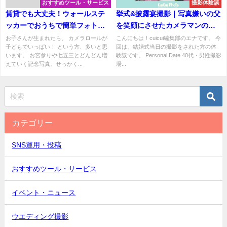
おすすめツール・サービス
撮影体験談
賃貸でも大丈夫！ウォールステ
挙式&披露宴撮影｜写真嫌いの父
ッカーでおうちで簡単フォトス
を笑顔にさせたカメラマンの機
ペース
転
お子さんが生まれたら、 カメラロールが
こんにちは！cuicui編集部のエナです。 今
子どもでいっぱい！ という方、多いと思
回は、結婚式当日の撮影をされた方の体
います。 お宮参りや七五三とどんどん増
験談です。 Personal Date 40代・男性撮影
えていく記念写真。せっかく...
場...
カテゴリー
SNS運用・投稿
おすすめツール・サービス
イベント・ニュース
ウエディング撮影