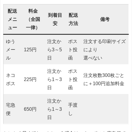
配送
料金
到着目
配送
メニ
（全国
備考
安
方法
ュー
一律）
ゆう
注文か
ポス
注文する印刷サイズ
メー
125円
ら3～5
ト投
により
ル
日
函
選べない
注文か
ポス
ネコ
注文枚数300枚ごと
225円
ら1～3
ト投
ポス
に＋100円追加料金
日
函
注文か
宅急
手渡
650円
ら1～3
便
し
日