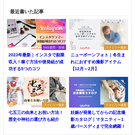
最近書いた記事
SNS運用・投稿
ファミリー撮影
2023年最新｜インスタで副業
ニューボーンフォト｜冬生ま
収入！稼ぐ方法や後発組が成
れにおすすめ撮影アイテム
功する5つのコツ
【12月～2月】
ファミリー撮影
ファミリー撮影
七五三の由来とお祝い方法！
妊娠が発覚してからの記念撮
歴史や神社の選び方も紹介
影カタログ｜マタニティ～1
歳バースディまで完全網羅！