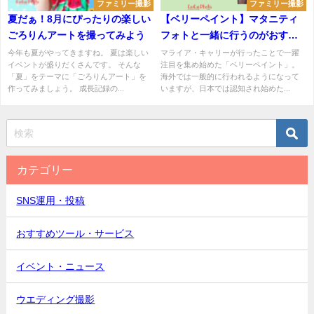
ファミリー撮影
ファミリー撮影
夏だぁ！8月にぴったりの楽しい
【ベリーペイント】マタニティ
ごろりんアートを撮ってみよう
フォトと一緒に行うのがおすす
め！メリット・費用を解説
今年も夏がやってきますね。 夏は楽しい
マライア・キャリーが行ったことで一躍
イベントが盛りだくさんです。 そんな
注目を集め始めた「ベリーペイント」。
「夏」をテーマに「ごろりんアート」を
海外では一般的に行われるようになって
作ってみましょう。 成長記録の...
いますが、日本では認知され始めた...
カテゴリー
SNS運用・投稿
おすすめツール・サービス
イベント・ニュース
ウエディング撮影