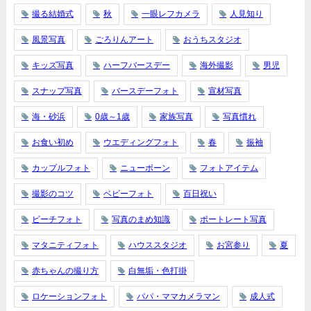
撮る結婚式
秋
一眼レフカメラ
人見知り
風景写真
ごろりんアート
おうちスタジオ
キッズ写真
ハーフバースデー
海外撮影
男児
スナップ写真
バースデーフォト
宣材写真
海・砂浜
0歳～1歳
家族写真
写真慣れ
お食い初め
ウエディングフォト
春
振袖
カップルフォト
ニューボーン
フォトアイテム
撮影のコツ
ベビーフォト
百日祝い
ビーチフォト
写真のまめ知識
ポートレート写真
マタニティフォト
ハウススタジオ
お宮参り
夏
赤ちゃんの撮り方
白無垢・色打掛
ロケーションフォト
パパ・ママカメラマン
成人式