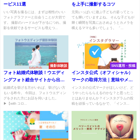
ービス11選
を上手に撮影するコツ
いい写真を撮るには、まずは相性のいい
元気いっぱいに遊ぶ子どもの姿ってとっ
フォトグラファーと出会うことが大切で
ても輝いていますよね。 そんな子どもが
す。 撮影のハードルが下がるにつれ、撮
輝く瞬間を写真におさめようとカメラを
影を依頼できるサービスも増えつ...
構えるママも多いでしょう。 「...
撮影体験談
SNS運用・投稿
フォト結婚式体験談！ウエディ
インスタ公式（オフィシャル）
ングフォト総合サイトから出張
マークの取得方法｜意味やメリ
撮影依頼
ットについて
結婚式を挙げる方がいれば、挙げない方
インスタの公式マークがほしいけど、ど
もいる昨今。 今回は、フォトウエディン
うやったらもらえるのかな？と思ったこ
グをされた方にお話を伺いました。
とはありませんか？インスタグラムの投
▶【with コロ...
稿を頑張っているなかで、「インス...