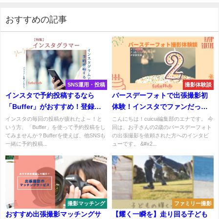
おすすめの記事
SNS運用・投稿
撮影体験談
インスタで予約投稿するなら
バースデーフォトで出張撮影初
「Buffer」がおすすめ！登録か
体験！インスタでファンだった
ら解説
カメラマンへ依頼
インスタの毎回の投稿が疲れたよ～！と
こんにちは！cuicui編集部のエナです。 今
いう方、「Buffer」を使って予約投稿をし
回は、お子さんの2歳のバースデーフォト
てみませんか？Bufferを使えば、他SNSも
の出張撮影を依頼された方へのインタビ
一緒に予約投稿...
ューです。 &#x2...
撮影マッチング
ファミリー撮影
おすすめ出張撮影マッチングサ
【耀く一瞬を】走り回る子ども