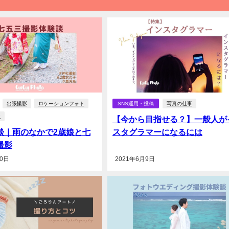
出張撮影
ロケーションフォト
SNS運用・投稿
写真の仕事
秋
【今から目指せる？】一般人が
談｜雨のなかで2歳娘と七
スタグラマーになるには
撮影
10日
2021年6月9日