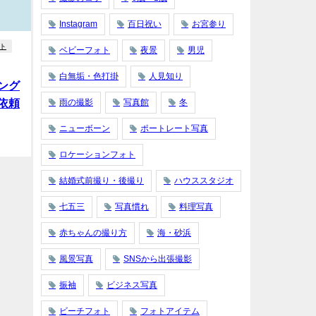
Instagram
百日祝い
お宮参り
ト
ベビーフォト
夜景
男児
白無垢・色打掛
人見知り
ング
依頼
雨の撮影
写真館
冬
ニューボーン
ポートレート写真
ロケーションフォト
結婚式前撮り・後撮り
ハウススタジオ
七五三
写真慣れ
料理写真
赤ちゃんの撮り方
海・砂浜
風景写真
SNSから出張撮影
振袖
ビジネス写真
ビーチフォト
フォトアイテム