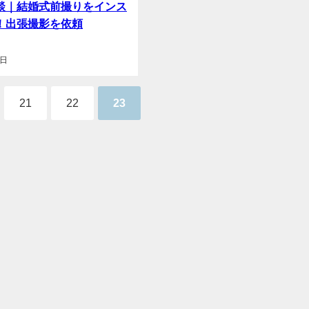
談｜結婚式前撮りをインス
！出張撮影を依頼
7日
21
22
23