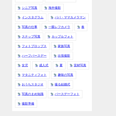
シニア写真
海外撮影
インスタグラム
パパ・ママカメラマン
写真の仕事
一眼レフカメラ
春
スナップ写真
カップルフォト
フォトプロップス
家族写真
ハーフバースデー
出張撮影
女児
成人式
夏
宣材写真
マタニティフォト
趣味の写真
おうちスタジオ
撮る結婚式
写真のまめ知識
バースデーフォト
撮影準備