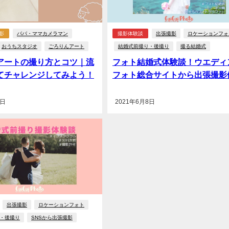
影
パパ・ママカメラマン
撮影体験談
出張撮影
ロケーションフォ
おうちスタジオ
ごろりんアート
結婚式前撮り・後撮り
撮る結婚式
アートの撮り方とコツ｜流
フォト結婚式体験談！ウエディ
てチャレンジしてみよう！
フォト総合サイトから出張撮影
8日
2021年6月8日
出張撮影
ロケーションフォト
・後撮り
SNSから出張撮影