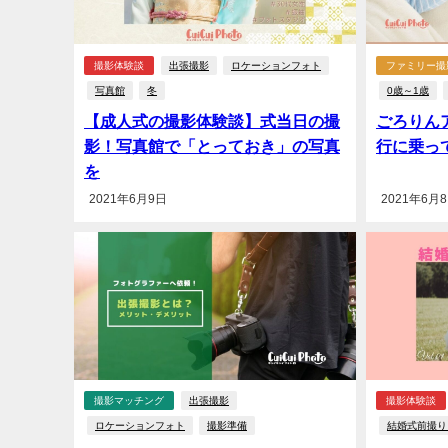
撮影体験談
出張撮影
ロケーションフォト
ファミリー撮
写真館
冬
0歳～1歳
【成人式の撮影体験談】式当日の撮
ごろりん
影！写真館で「とっておき」の写真
行に乗っ
を
2021年6月9日
2021年6月
撮影マッチング
出張撮影
撮影体験談
ロケーションフォト
撮影準備
結婚式前撮り