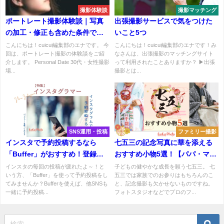
撮影体験談
撮影マッチング
ポートレート撮影体験談｜写真
出張撮影サービスで気をつけた
の加工・修正も含めた条件でフ
いこと5つ
ォトグラファーへ依頼
こんにちは！cuicui編集部のエナです。 今
こんにちは！cuicui編集部のエナです！み
回は、ポートレート撮影の体験談をご紹
なさんは、出張撮影のマッチングサイト
介します。 Personal Date 30代・女性撮影
って利用されたことありますか？ ▶出張
場...
撮影とは...
SNS運用・投稿
ファミリー撮影
インスタで予約投稿するなら
七五三の記念写真に華を添える
「Buffer」がおすすめ！登録か
おすすめ小物5選！【パパ・ママ
ら解説
カメラマン必見】
インスタの毎回の投稿が疲れたよ～！と
子どもの健やかな成長を願う七五三。 七
いう方、「Buffer」を使って予約投稿をし
五三では家族でのお参りはもちろんのこ
てみませんか？Bufferを使えば、他SNSも
と、記念撮影も欠かせないものですね。
一緒に予約投稿...
フォトスタジオなどでプロのフ...