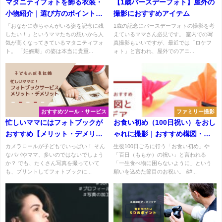
マタニティフォトを飾る衣装・
【1歳バースデーフォト】屋外の
小物紹介｜選び方のポイントに
撮影におすすめアイテム
ついて解説
「おなかに赤ちゃんがいる姿を記念に残
1歳の記念にバースデーフォトの撮影を考
したい！」というママたちの想いから人
えているママさん必見です。 室内での写
気が高くなってきているマタニティフォ
真撮影もいいですが、最近では「ロケフ
ト。 「妊娠期」の姿は本当に貴重...
ォト」と言われ、屋外でのアニ...
おすすめツール・サービス
ファミリー撮影
忙しいママにはフォトブックが
お食い初め（100日祝い）をおし
おすすめ【メリット・デメリッ
ゃれに撮影｜おすすめ構図・ア
ト】
イデア4選
カメラロールが子どもでいっぱい！ そん
生後100日ごろに行う「お食い初め」や
なパパやママ、多いのではないでしょう
「百日（ももか）の祝い」と言われる
か？ でも、たくさん写真を撮っていて
「一生食べ物に困らないように」という
も、プリントしてフォトブックに...
願いを込めた節目のお祝い。 &#...