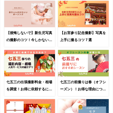
【後悔しないで】新生児写真
【お宮参り記念撮影】写真を
の撮影のコツ！今しかない一
上手に撮るコツ７選
瞬を記念に残そう
七五三の出張撮影料金・相場
七五三の前撮りは春（オフシ
を調査！お得に依頼するに
ーズン）！お得な理由につい
は？
て紹介