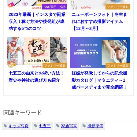
SNS運用・投稿
ファミリー撮影
2023年最新｜インスタで副業
ニューボーンフォト｜冬生ま
収入！稼ぐ方法や後発組が成
れにおすすめ撮影アイテム
功する5つのコツ
【12月～2月】
ファミリー撮影
ファミリー撮影
七五三の由来とお祝い方法！
妊娠が発覚してからの記念撮
歴史や神社の選び方も紹介
影カタログ｜マタニティ～1
歳バースディまで完全網羅！
関連キーワード
キッズ写真
七五三
家族写真
撮影準備