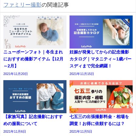
ファミリー撮影
の関連記事
ニューボーンフォト｜冬生まれ
妊娠が発覚してからの記念撮影
におすすめ撮影アイテム【12月
カタログ｜マタニティ～1歳バー
～2月】
スディまで完全網羅！
2021年11月20日
2021年11月15日
【家族写真】記念撮影におすす
七五三の出張撮影料金・相場を
めの服装について
調査！お得に依頼するには？
2021年11月6日
2021年11月5日