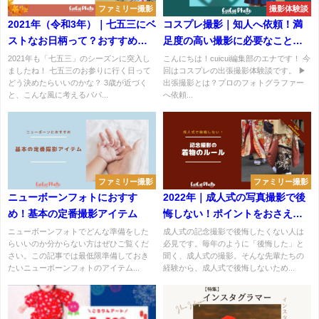
ファミリー撮影
撮影体験談
2021年（令和3年）｜七五三にベ
コスプレ撮影｜知人へ依頼！満
ストなお日柄って？おすすめ日
足度の高い撮影に必要なこと
程を紹介
【体験談】
2021年も「七五三」のシーズンに突入し
こんにちは！cuicui編集部のエナです！ 今
ましたね！ 七五三のお参りに行く日って
回はコスプレの出張撮影体験談です。 ▶
どう決めたらいいのかな？ 3歳が近づく
出張撮影とは？プロのフォトグラファー
と、こんな風に考えるパパ...
へ依頼...
ファミリー撮影
ファミリー撮影
ニューボーンフォトにおすす
2022年｜成人式の写真撮影で後
め！基本の定番撮影アイテム
悔しない！ポイントをおさえて
最高の1枚を
ニューボーンフォトでどんな準備をした
成人式の記念撮影で後悔したくない人は
らいいのか分からない方はぜひご覧くだ
必見です。毎年のように「後悔した」と
さい。この記事では最低限準備しておき
聞く、成人式の撮影。そんな先輩たちの
たいニューボーンフォトのアイテム...
経験から、成人式で後悔しないため...