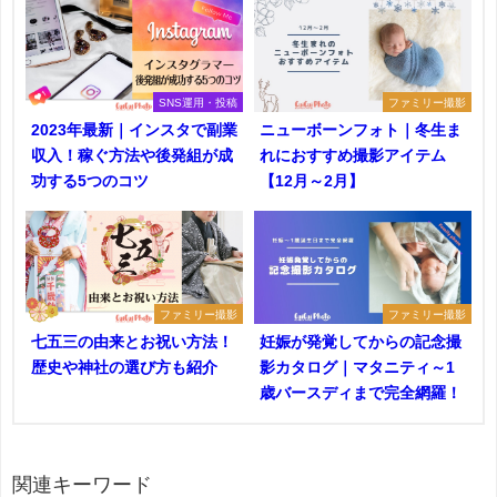
SNS運用・投稿
ファミリー撮影
2023年最新｜インスタで副業
ニューボーンフォト｜冬生ま
収入！稼ぐ方法や後発組が成
れにおすすめ撮影アイテム
功する5つのコツ
【12月～2月】
ファミリー撮影
ファミリー撮影
七五三の由来とお祝い方法！
妊娠が発覚してからの記念撮
歴史や神社の選び方も紹介
影カタログ｜マタニティ～1
歳バースディまで完全網羅！
関連キーワード