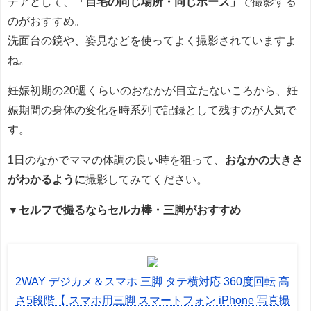
デアとして、
「自宅の同じ場所・同じポーズ」
で撮影する
のがおすすめ。
洗面台の鏡や、姿見などを使ってよく撮影されていますよ
ね。
妊娠初期の20週くらいのおなかが目立たないころから、妊
娠期間の身体の変化を時系列で記録として残すのが人気で
す。
1日のなかでママの体調の良い時を狙って、
おなかの大きさ
がわかるように
撮影してみてください。
▼セルフで撮るならセルカ棒・三脚がおすすめ
2WAY デジカメ＆スマホ 三脚 タテ横対応 360度回転 高
さ5段階【 スマホ用三脚 スマートフォン iPhone 写真撮