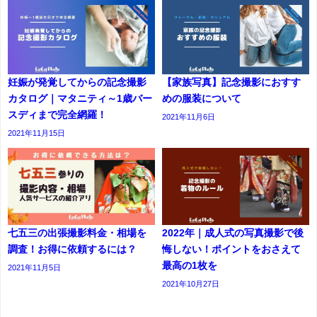
妊娠が発覚してからの記念撮影
【家族写真】記念撮影におすす
カタログ｜マタニティ～1歳バー
めの服装について
スディまで完全網羅！
2021年11月6日
2021年11月15日
七五三の出張撮影料金・相場を
2022年｜成人式の写真撮影で後
調査！お得に依頼するには？
悔しない！ポイントをおさえて
最高の1枚を
2021年11月5日
2021年10月27日