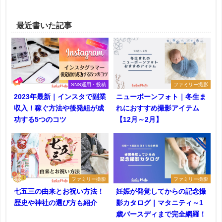
最近書いた記事
SNS運用・投稿
ファミリー撮影
2023年最新｜インスタで副業
ニューボーンフォト｜冬生ま
収入！稼ぐ方法や後発組が成
れにおすすめ撮影アイテム
功する5つのコツ
【12月～2月】
ファミリー撮影
ファミリー撮影
七五三の由来とお祝い方法！
妊娠が発覚してからの記念撮
歴史や神社の選び方も紹介
影カタログ｜マタニティ～1
歳バースディまで完全網羅！