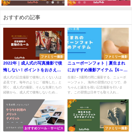
おすすめの記事
ファミリー撮影
ファミリー撮影
2022年｜成人式の写真撮影で後
ニューボーンフォト｜夏生まれ
悔しない！ポイントをおさえて
におすすめ撮影アイテム【6～8
最高の1枚を
月】
成人式の記念撮影で後悔したくない人は
生後2～3週間の間に撮影する、ニューボ
必見です。毎年のように「後悔した」と
ーンフォト。 海外の習慣のひとつで、赤
聞く、成人式の撮影。そんな先輩たちの
ちゃんと誕生を祝い記念撮影を行いま
経験から、成人式で後悔しないため...
す。この習慣は日本でも取り入れ...
おすすめツール・サービス
ファミリー撮影