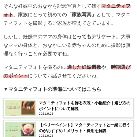
そんな妊娠中のおなかを記念写真として残す
マタニティフ
ォト
。家族にとって初めての
「家族写真」
として、マタニ
ティフォトを撮影するご家族が増えてきています。
しかし、妊娠中のママの身体は
とってもデリケート
。大事
なママの身体と、おなかにいる赤ちゃんのために撮影は無
理なく行うことが必要ですね。
マタニティフォトを撮るのに
適した妊娠週数
や、
時期選び
のポイント
についてお話させてくださいね。
▼マタニティフォトの準備についてはこちら
マタニティフォトを飾る衣装・小物紹介｜選び方の
ポイントについて解説
2021.6.28
【ベリーペイント】マタニティフォトと一緒に行う
のがおすすめ！メリット・費用を解説
2021.6.28