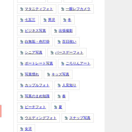
マタニティフォト
一眼レフカメラ
七五三
男児
冬
ビジネス写真
出張撮影
白無垢・色打掛
百日祝い
シニア写真
バースデーフォト
ポートレート写真
ごろりんアート
写真慣れ
キッズ写真
カップルフォト
人見知り
写真のまめ知識
春
ビーチフォト
夏
ウエディングフォト
スナップ写真
女児