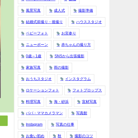
風景写真
成人式
撮影準備
結婚式前撮り・後撮り
ハウススタジオ
ベビーフォト
お宮参り
ニューボーン
赤ちゃんの撮り方
0歳～1歳
SNSから出張撮影
家族写真
雨の撮影
おうちスタジオ
インスタグラム
ロケーションフォト
フォトプロップス
料理写真
海・砂浜
宣材写真
パパ・ママカメラマン
写真館
Instagram
写真の仕事
お食い初め
秋
撮影のコツ